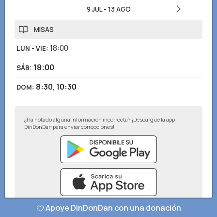
9 JUL
-
13 AGO
MISAS
18:00
LUN - VIE
:
18:00
SÁB
:
8:30
,
10:30
DOM
:
¿Ha notado alguna información incorrecta? ¡Descargue la app
DinDonDan para enviar correcciones!
Apoye DinDonDan con una donación