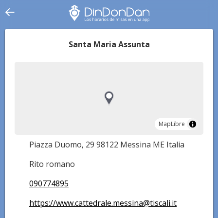
Santa Maria Assunta
MapLibre
MapLibre
Piazza Duomo, 29 98122 Messina ME Italia
Rito romano
090774895
https://www.cattedrale.messina@tiscali.it