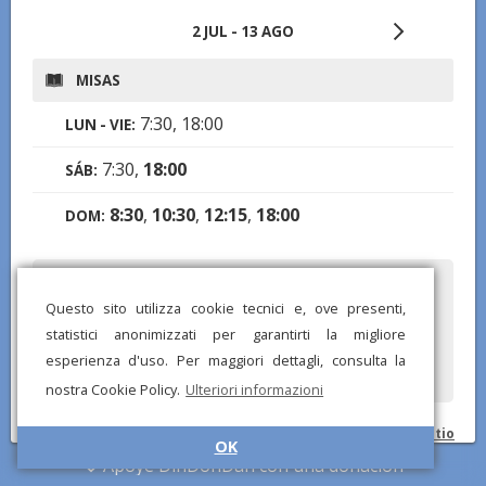
2 JUL - 13 AGO
MISAS
7:30, 18:00
LUN - VIE:
7:30,
18:00
SÁB:
8:30
,
10:30
,
12:15
,
18:00
DOM:
¿Ha notado alguna información incorrecta? ¡Descargue la app
DinDonDan para enviar correcciones!
Questo sito utilizza cookie tecnici e, ove presenti,
statistici anonimizzati per garantirti la migliore
esperienza d'uso. Per maggiori dettagli, consulta la
nostra Cookie Policy.
Ulteriori informazioni
© DinDonDan App 2026 –
Política de privacidad
–
Agrega a tu sitio
OK
web
Apoye DinDonDan con una donación