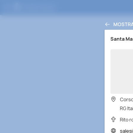
MOSTRAR
Santa Mar
Corso
RG Ita
Rito 
salesi