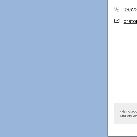
0932
orator
¿Ha notado
DinDonDan 