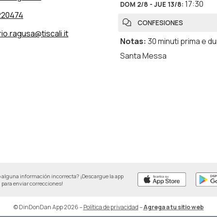
17:30
DOM 2/8 - JUE 13/8
:
220474
CONFESIONES
io.ragusa@tiscali.it
Notas
:
30 minuti prima e du
Santa Messa
 alguna información incorrecta? ¡Descargue la app
para enviar correcciones!
© DinDonDan App 2026
–
Política de privacidad
–
Agrega a tu sitio web