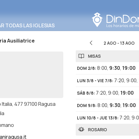
Buscar en esta área
 TODAS LAS IGLESIAS
ia Ausiliatrice
2 AGO
-
13 AGO
MISAS
8:00
,
9:30
,
19:00
DOM 2/8
:
7:20
,
9:00
,
LUN 3/8 - VIE 7/8
:
7:20
,
9:00
,
19:00
SÁB 8/8
:
 Italia, 477 97100 Ragusa
8:00
,
9:30
,
19:00
DOM 9/8
:
lia
7:20
,
9:
LUN 10/8 - JUE 13/8
:
romano
ROSARIO
aniragusa.it