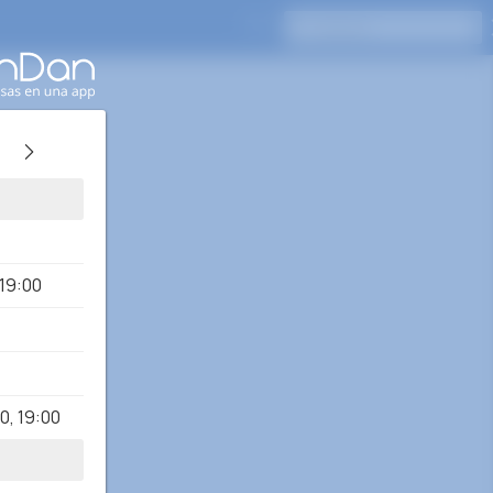
Presione Enter para buscar
19:00
00
,
19:00