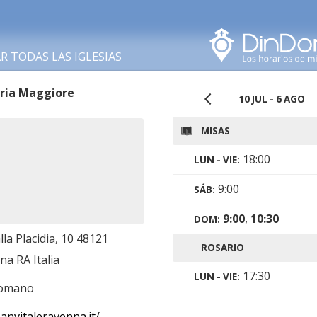
Buscar en esta área
 TODAS LAS IGLESIAS
ria Maggiore
10 JUL
-
6 AGO
MISAS
18:00
LUN - VIE
:
9:00
SÁB
:
9:00
,
10:30
DOM
:
lla Placidia, 10 48121
ROSARIO
a RA Italia
17:30
LUN - VIE
:
romano
anvitaleravenna.it/