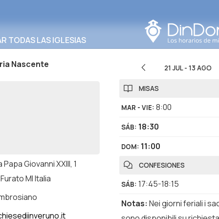
Buscar en esta área
 TODAS LAS IGLESIAS
ria Nascente
21 JUL
-
13 AGO
MISAS
8:00
MAR - VIE
:
18:30
SÁB
:
11:00
DOM
:
 Papa Giovanni XXIII, 1
CONFESIONES
Furato MI Italia
17:45-18:15
SÁB
:
ambrosiano
Notas
:
Nei giorni feriali i s
hiesediinveruno.it
sono disponibili su richiesta