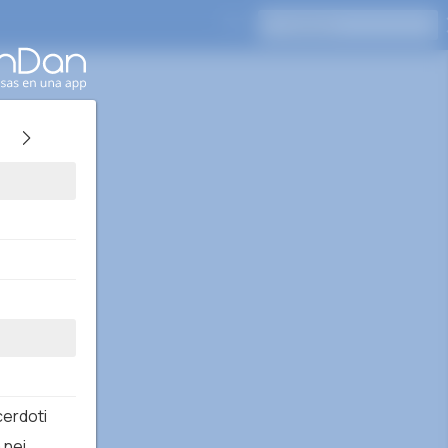
Presione Enter para buscar
acerdoti
 nei