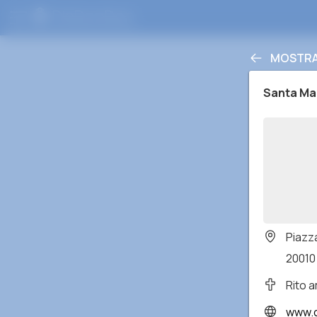
MOSTRAR
Santa Ma
Piazza
20010 
Rito 
www.c