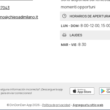
momenti opportuni
87043
HORARIOS DE APERTUR
uno@chiesadimilano.it
8:00-12:00
,
15:0
LUN - DOM
:
LAUDES
8:30
MAR - VIE
:
 alguna información incorrecta? ¡Descargue la app
para enviar correcciones!
© DinDonDan App 2026
–
Política de privacidad
–
Agrega a tu sitio web