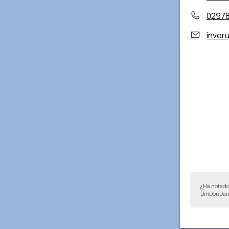
0297
inver
¿Ha notado
DinDonDan 