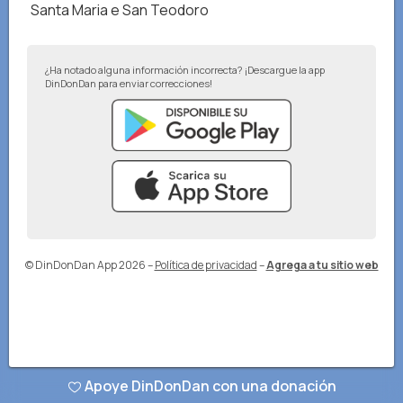
Santa Maria e San Teodoro
¿Ha notado alguna información incorrecta? ¡Descargue la app
DinDonDan para enviar correcciones!
© DinDonDan App 2026
–
Política de privacidad
–
Agrega a tu sitio web
Apoye DinDonDan con una donación