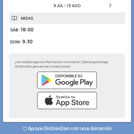
9 JUL
-
13 AGO
MISAS
18:00
SÁB
:
9:30
DOM
:
¿Ha notado alguna información incorrecta? ¡Descargue la app
DinDonDan para enviar correcciones!
© DinDonDan App 2026
–
Política de privacidad
–
Agrega a tu sitio web
Apoye DinDonDan con una donación