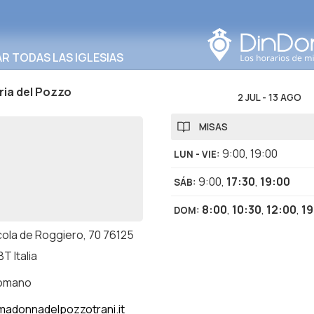
Buscar en esta área
 TODAS LAS IGLESIAS
ria del Pozzo
2 JUL
-
13 AGO
MISAS
9:00
,
19:00
LUN - VIE
:
9:00
,
17:30
,
19:00
SÁB
:
8:00
,
10:30
,
12:00
,
19
DOM
:
icola de Roggiero, 70 76125
BT Italia
romano
adonnadelpozzotrani.it