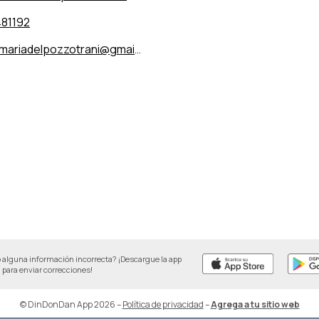
81192
ariadelpozzotrani@gmail.com
 alguna información incorrecta? ¡Descargue la app
para enviar correcciones!
© DinDonDan App 2026
–
Política de privacidad
–
Agrega a tu sitio web