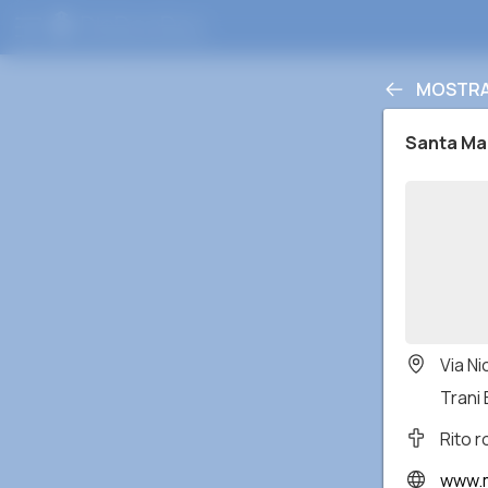
MOSTRAR
Santa Ma
Via N
Trani 
Rito 
www.m