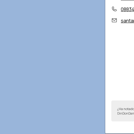
08834
santam
¿Ha notado
DinDonDan 