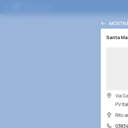
MOSTRAR
Santa Mar
Via G
PV Ital
Rito 
03834