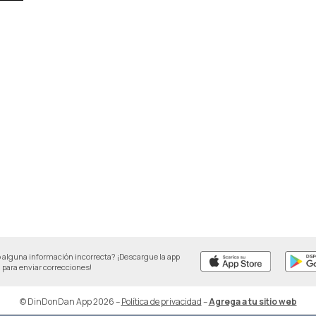
 alguna información incorrecta? ¡Descargue la app
para enviar correcciones!
© DinDonDan App 2026
–
Política de privacidad
–
Agrega a tu sitio web