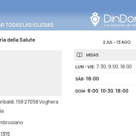
Buscar en esta área
 TODAS LAS IGLESIAS
ia della Salute
2 JUL
-
13 AGO
MISAS
7:30
,
9:00
,
18:00
LUN - VIE
:
18:00
SÁB
:
8:00
,
10:30
,
18:00
DOM
:
aribaldi, 158 27058 Voghera
ia
ambrosiano
1315