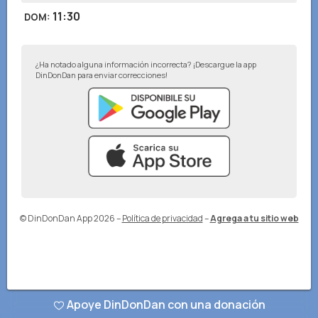
11:30
DOM
:
¿Ha notado alguna información incorrecta? ¡Descargue la app
DinDonDan para enviar correcciones!
© DinDonDan App 2026
–
Política de privacidad
–
Agrega a tu sitio web
Apoye DinDonDan con una donación