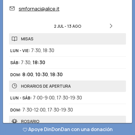
smfornaci@alice.it
2 JUL
-
13 AGO
MISAS
7:30
,
18:30
LUN - VIE
:
7:30
,
18:30
SÁB
:
8:00
,
10:30
,
18:30
DOM
:
HORARIOS DE APERTURA
7:00-9:00
,
17:30-19:30
LUN - SÁB
:
7:30-12:00
,
17:30-19:30
DOM
:
ROSARIO
Apoye DinDonDan con una donación
18:00
LUN - DOM
: