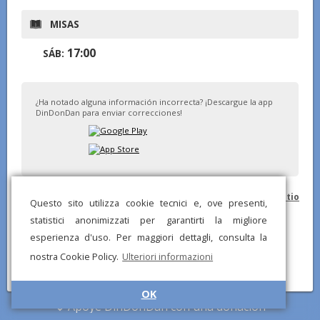
MISAS
17:00
SÁB:
¿Ha notado alguna información incorrecta? ¡Descargue la app
DinDonDan para enviar correcciones!
© DinDonDan App 2026 –
Política de privacidad
–
Agrega a tu sitio
Questo sito utilizza cookie tecnici e, ove presenti,
web
statistici anonimizzati per garantirti la migliore
esperienza d'uso. Per maggiori dettagli, consulta la
nostra Cookie Policy.
Ulteriori informazioni
OK
Apoye DinDonDan con una donación