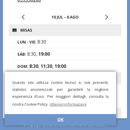
10 JUL - 6 AGO
MISAS
8:30
LUN - VIE:
8:30,
19:00
SÁB:
8:30
,
11:30
,
19:00
DOM:
CONFESIONES
Questo sito utilizza cookie tecnici e, ove presenti,
19:30-20:30
statistici anonimizzati per garantirti la migliore
VIE:
esperienza d'uso. Per maggiori dettagli, consulta la
17:00-19:00
SÁB:
nostra Cookie Policy.
Ulteriori informazioni
ROSARIO
OK
Apoye DinDonDan con una donación
9:00, 18:30
LUN: