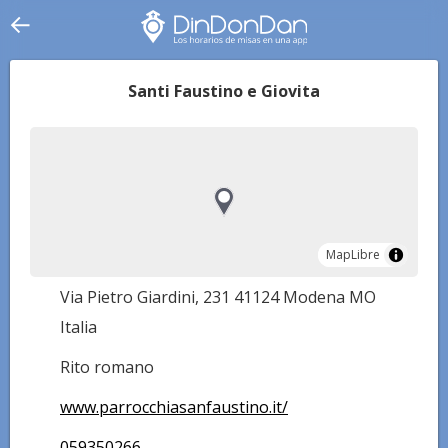
Santi Faustino e Giovita
MapLibre
MapLibre
Via Pietro Giardini, 231 41124 Modena MO
Italia
Rito romano
www.parrocchiasanfaustino.it/
059350266