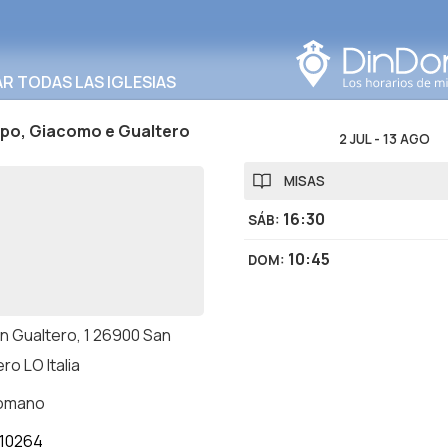
Buscar en esta área
 TODAS LAS IGLESIAS
ippo, Giacomo e Gualtero
2 JUL
-
13 AGO
MISAS
16:30
SÁB
:
10:45
DOM
:
an Gualtero, 1 26900 San
ro LO Italia
romano
10264