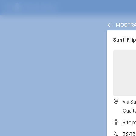
MOSTRAR
Santi Fil
Via S
Gualte
Rito 
03716