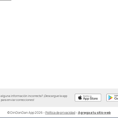
 alguna información incorrecta? ¡Descargue la app
para enviar correcciones!
© DinDonDan App 2026
–
Política de privacidad
–
Agrega a tu sitio web