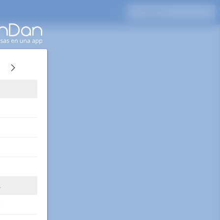
Presione Enter para buscar
A
0