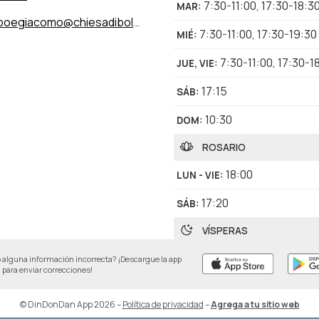
7:30-11:00
,
17:30-18:3
MAR
:
ppoegiacomo@chiesadibologna.it
7:30-11:00
,
17:30-19:30
MIÉ
:
7:30-11:00
,
17:30-1
JUE, VIE
:
17:15
SÁB
:
10:30
DOM
:
ROSARIO
18:00
LUN - VIE
:
17:20
SÁB
:
VÍSPERAS
18:40
SÁB
:
 alguna información incorrecta? ¡Descargue la app
para enviar correcciones!
© DinDonDan App 2026
–
Política de privacidad
–
Agrega a tu sitio web