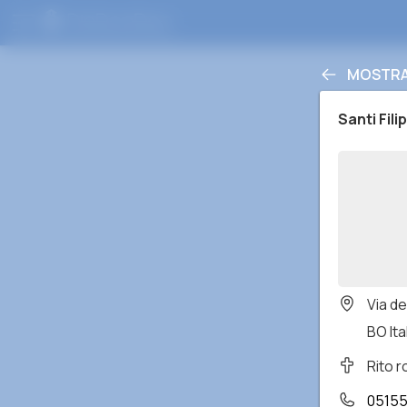
MOSTRAR
Santi Fil
Via d
BO Ita
Rito 
0515