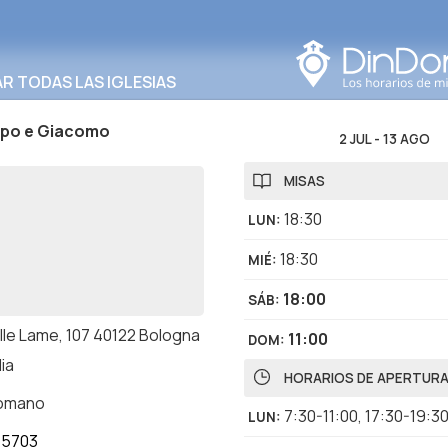
Buscar en esta área
 TODAS LAS IGLESIAS
ippo e Giacomo
2 JUL
-
13 AGO
MISAS
18:30
LUN
:
18:30
MIÉ
:
18:00
SÁB
:
elle Lame, 107 40122 Bologna
11:00
DOM
:
lia
HORARIOS DE APERTUR
romano
7:30-11:00
,
17:30-19:3
LUN
:
55703