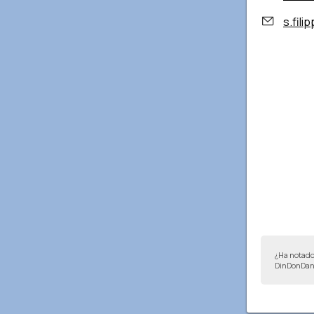
s.fili
¿Ha notado
DinDonDan 