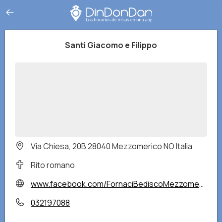
Santi Giacomo e Filippo
Via Chiesa, 20B 28040 Mezzomerico NO Italia
Rito romano
www.facebook.com/FornaciBediscoMezzomerico/?locale=it_IT
032197088