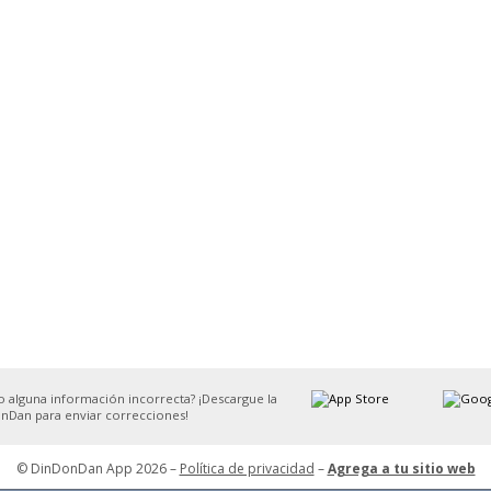
o alguna información incorrecta? ¡Descargue la
nDan para enviar correcciones!
© DinDonDan App 2026 –
Política de privacidad
–
Agrega a tu sitio web