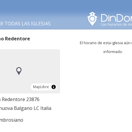
Buscar en esta área
 TODAS LAS IGLESIAS
mo Redentore
El horario de esta iglesia aún
informado.
MapLibre
MapLibre
a Redentore 23876
nuova Balgano LC Italia
ambrosiano