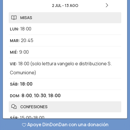
2 JUL
-
13 AGO
MISAS
18:00
LUN
:
20:45
MAR
:
9:00
MIÉ
:
18:00
(solo lettura vangelo e distribuzione S.
VIE
:
Comunione)
18:00
SÁB
:
8:00
,
10:30
,
18:00
DOM
:
CONFESIONES
15:00-18:00
SÁB
:
Apoye DinDonDan con una donación