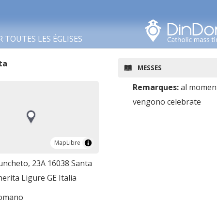
Rechercher dans cette
zone
R TOUTES LES ÉGLISES
ta
MESSES
Remarques:
al momen
vengono celebrate
MapLibre
MapLibre
iuncheto, 23A 16038 Santa
rita Ligure GE Italia
romano