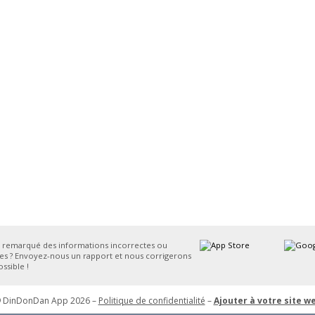
 remarqué des informations incorrectes ou
s ? Envoyez-nous un rapport et nous corrigerons
ssible !
 DinDonDan App 2026 –
Politique de confidentialité
–
Ajouter à votre site w