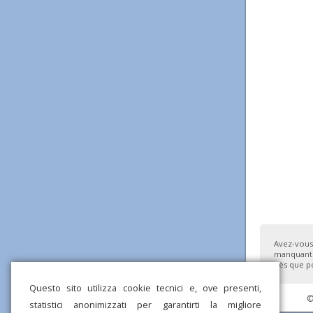
Avez-vous
manquante
dès que po
Questo sito utilizza cookie tecnici e, ove presenti,
©
statistici anonimizzati per garantirti la migliore