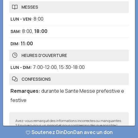
MESSES
8:00
LUN - VEN
:
8:00
,
18:00
SAM
:
11:00
DIM
:
HEURES D'OUVERTURE
7:00-12:00
,
15:30-18:00
LUN - DIM
:
CONFESSIONS
Remarques
:
durante le Sante Messe prefestive e
festive
Avez-vous remarqué des informations incorrectes ou manquantes
? Envoyez-nous un rapport et nous corrigerons dès que possible !
Soutenez DinDonDan avec un don