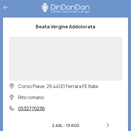
Beata Vergine Addolorata
Corso Piave, 25 44121 Ferrara FE Italia
Rito romano
0532770236
2 JUIL
-
13 AOÛ