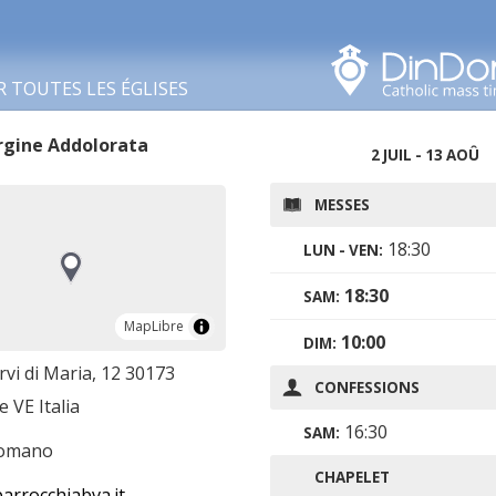
Rechercher dans cette
zone
R TOUTES LES ÉGLISES
rgine Addolorata
2 JUIL - 13 AOÛ
MESSES
18:30
LUN - VEN:
18:30
SAM:
MapLibre
MapLibre
10:00
DIM:
rvi di Maria, 12 30173
CONFESSIONS
 VE Italia
16:30
SAM:
romano
CHAPELET
arrocchiabva.it