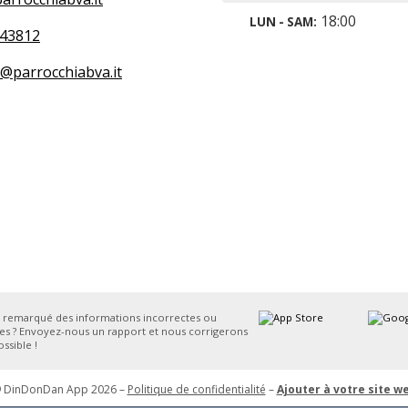
18:00
LUN - SAM:
43812
o@parrocchiabva.it
 remarqué des informations incorrectes ou
s ? Envoyez-nous un rapport et nous corrigerons
ssible !
 DinDonDan App 2026 –
Politique de confidentialité
–
Ajouter à votre site w