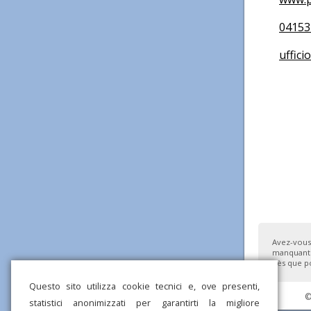
04153
uffici
Avez-vous
manquante
dès que po
Questo sito utilizza cookie tecnici e, ove presenti,
©
statistici anonimizzati per garantirti la migliore