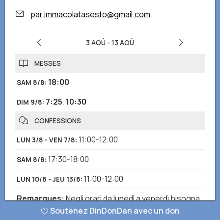
par.immacolatasesto@gmail.com
3 AOÛ
-
13 AOÛ
MESSES
18:00
SAM 8/8
:
7:25
,
10:30
DIM 9/8
:
CONFESSIONS
11:00-12:00
LUN 3/8 - VEN 7/8
:
17:30-18:00
SAM 8/8
:
11:00-12:00
LUN 10/8 - JEU 13/8
:
Remarques
:
Negli orari da lunedì a venerdì bisogna
Soutenez DinDonDan avec un don
chiedere in Sacrestia.