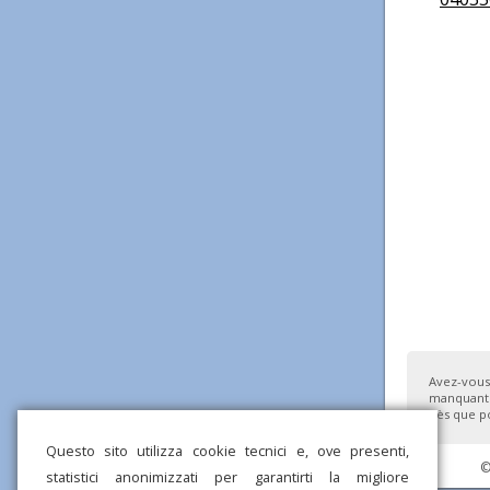
Avez-vous
manquante
dès que po
Questo sito utilizza cookie tecnici e, ove presenti,
©
statistici anonimizzati per garantirti la migliore