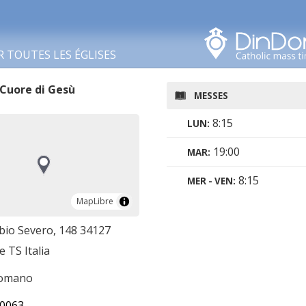
Rechercher dans cette
zone
R TOUTES LES ÉGLISES
 Cuore di Gesù
MESSES
8:15
LUN:
19:00
MAR:
8:15
MER - VEN:
MapLibre
MapLibre
abio Severo, 148 34127
e TS Italia
romano
0063