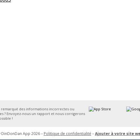
 remarqué des informations incorrectes ou
s ? Envoyez-nous un rapport et nous corrigerons
ssible !
 DinDonDan App 2026 –
Politique de confidentialité
–
Ajouter à votre site w