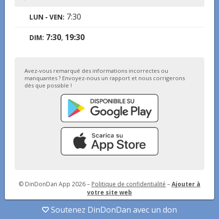
7:30
LUN - VEN
:
7:30
,
19:30
DIM
:
Avez-vous remarqué des informations incorrectes ou
manquantes ? Envoyez-nous un rapport et nous corrigerons
dès que possible !
© DinDonDan App 2026
–
Politique de confidentialité
–
Ajouter à
votre site web
Soutenez DinDonDan avec un don