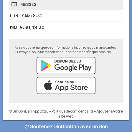
MESSES
8:30
LUN - SAM
:
9:30
,
18:30
DIM
:
Avez-vous remarqué des informations incorrectes ou manquantes
? Envoyez-nous un rapport et nous corrigerons dès que possible !
© DinDonDan App 2026
–
Politique de confidentialité
–
Ajouter à votre
site web
Soutenez DinDonDan avec un don