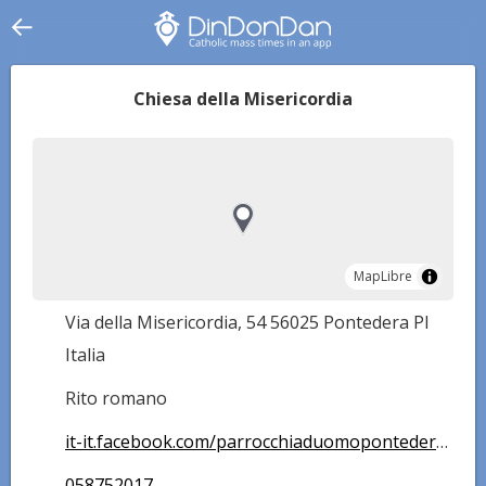
Chiesa della Misericordia
MapLibre
MapLibre
Via della Misericordia, 54 56025 Pontedera PI
Italia
Rito romano
it-it.facebook.com/parrocchiaduomopontedera/
058752017