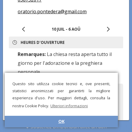
oratorio.pontedera@gmail.com
10 JUIL - 6 AOÛ
HEURES D'OUVERTURE
Remarques:
La chiesa resta aperta tutto il
giorno per l'adorazione e la preghiera
personale
Questo sito utilizza cookie tecnici e, ove presenti,
statistici anonimizzati per garantirti la migliore
Avez-vous remarqué des informations incorrectes ou
manquantes ? Envoyez-nous un rapport et nous corrigerons
esperienza d'uso. Per maggiori dettagli, consulta la
dès que possible !
nostra Cookie Policy.
Ulteriori informazioni
OK
Soutenez DinDonDan avec un don