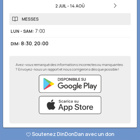
2 JUIL
-
14 AOÛ
MESSES
7:00
LUN - SAM
:
8:30
,
20:00
DIM
:
Avez-vous remarqué des informations incorrectes ou manquantes
? Envoyez-nous un rapport et nous corrigerons dès que possible !
© DinDonDan App 2026
–
Politique de confidentialité
–
Ajouter à votre
Soutenez DinDonDan avec un don
site web