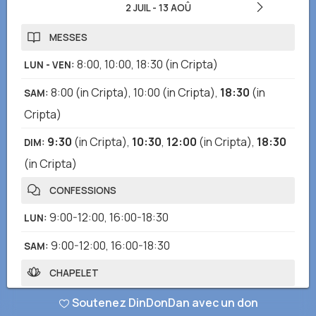
2 JUIL
-
13 AOÛ
MESSES
8:00
,
10:00
,
18:30
(in Cripta)
LUN - VEN
:
8:00
(in Cripta)
,
10:00
(in Cripta)
,
18:30
(in
SAM
:
Cripta)
9:30
(in Cripta)
,
10:30
,
12:00
(in Cripta)
,
18:30
DIM
:
(in Cripta)
CONFESSIONS
9:00-12:00
,
16:00-18:30
LUN
:
9:00-12:00
,
16:00-18:30
SAM
:
CHAPELET
18:00
(in Cripta)
LUN - DIM
:
Soutenez DinDonDan avec un don