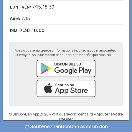
7:15
,
18:30
LUN - VEN
:
7:15
SAM
:
7:30
,
10:00
DIM
:
Avez-vous remarqué des informations incorrectes ou manquantes
? Envoyez-nous un rapport et nous corrigerons dès que possible !
© DinDonDan App 2026
–
Politique de confidentialité
–
Ajouter à votre
site web
Soutenez DinDonDan avec un don