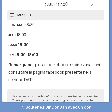
2 JUIL
-
13 AOÛ
MESSES
8:30
LUN, MAR
:
18:00
JEU
:
18:00
SAM
:
8:00
,
18:00
DIM
:
Remarques
:
gli orari potrebbero subire variazioni
consultare la pagina facebook presente nella
sezione DATI
Avez-vous remarqué des informations incorrectes ou manquantes
? Envoyez-nous un rapport et nous corrigerons dès que possible !
Soutenez DinDonDan avec un don