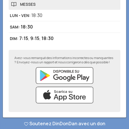
MESSES
18:30
LUN - VEN
:
18:30
SAM
:
7:15
,
9:15
,
18:30
DIM
:
Avez-vous remarqué des informations incorrectes ou manquantes
? Envoyez-nous un rapport et nous corrigerons dès que possible !
© DinDonDan App 2026
–
Politique de confidentialité
–
Ajouter à votre
Soutenez DinDonDan avec un don
site web