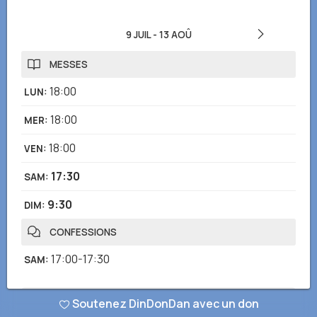
9 JUIL
-
13 AOÛ
MESSES
18:00
LUN
:
18:00
MER
:
18:00
VEN
:
17:30
SAM
:
9:30
DIM
:
CONFESSIONS
17:00-17:30
SAM
:
Soutenez DinDonDan avec un don
Avez-vous remarqué des informations incorrectes ou manquantes