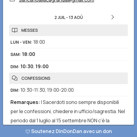
2 JUIL
-
13 AOÛ
MESSES
18:00
LUN - VEN
:
18:00
SAM
:
10:30
,
19:00
DIM
:
CONFESSIONS
10:30-11:30
,
19:00-20:00
DIM
:
Remarques
:
I Sacerdoti sono sempre disponibili
per le confessioni, chiedere in ufficio/sagrestia. Nel
periodo dal 1 luglio al 15 settembre NON c’è la
possibilità di confessarsi durante le Sante Messe.
Soutenez DinDonDan avec un don