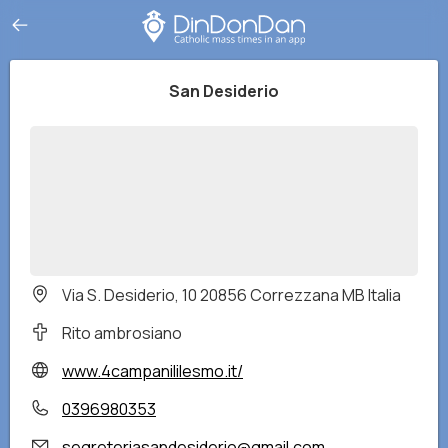
San Desiderio
Via S. Desiderio, 10 20856 Correzzana MB Italia
Rito ambrosiano
www.4campanililesmo.it/
0396980353
segreteriasandesiderio@gmail.com