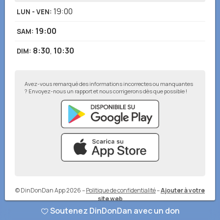
19:00
LUN - VEN
:
19:00
SAM
:
8:30
,
10:30
DIM
:
Avez-vous remarqué des informations incorrectes ou manquantes
? Envoyez-nous un rapport et nous corrigerons dès que possible !
© DinDonDan App 2026
–
Politique de confidentialité
–
Ajouter à votre
site web
Soutenez DinDonDan avec un don