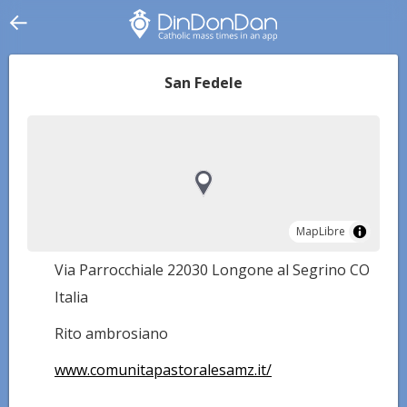
San Fedele
MapLibre
MapLibre
Via Parrocchiale 22030 Longone al Segrino CO
Italia
Rito ambrosiano
www.comunitapastoralesamz.it/