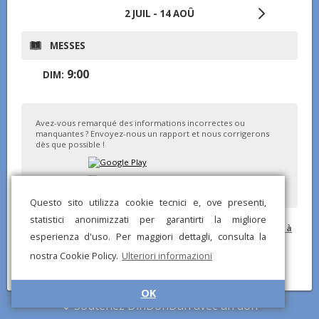
2 JUIL - 14 AOÛ
MESSES
9:00
DIM:
Avez-vous remarqué des informations incorrectes ou
manquantes ? Envoyez-nous un rapport et nous corrigerons
dès que possible !
Questo sito utilizza cookie tecnici e, ove presenti,
statistici anonimizzati per garantirti la migliore
© DinDonDan App 2026 –
Politique de confidentialité
–
Ajouter à
esperienza d'uso. Per maggiori dettagli, consulta la
votre site web
nostra Cookie Policy.
Ulteriori informazioni
OK
Soutenez DinDonDan avec un don