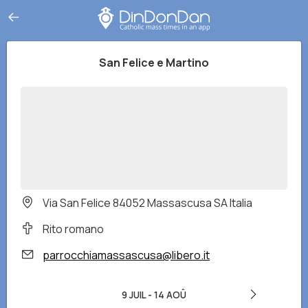
San Felice e Martino
Via San Felice 84052 Massascusa SA Italia
Rito romano
parrocchiamassascusa@libero.it
9 JUIL
-
14 AOÛ