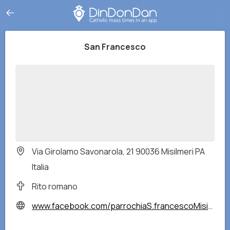
San Francesco
Via Girolamo Savonarola, 21 90036 Misilmeri PA
Italia
Rito romano
www.facebook.com/parrochiaS.francescoMisilmeriPA/?locale=it_IT