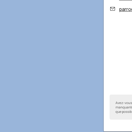
parro
Avez-vous 
manquantes
que possibl