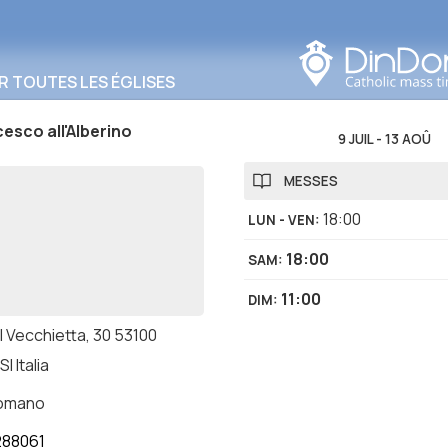
Rechercher dans cette
zone
R TOUTES LES ÉGLISES
esco all'Alberino
9 JUIL
-
13 AOÛ
MESSES
18:00
LUN - VEN
:
18:00
SAM
:
11:00
DIM
:
l Vecchietta, 30 53100
I Italia
romano
288061