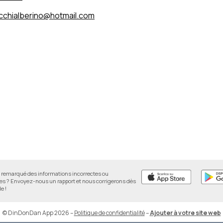
cchialberino@hotmail.com
remarqué des informations incorrectes ou
 ? Envoyez-nous un rapport et nous corrigerons dès
e !
© DinDonDan App 2026
–
Politique de confidentialité
–
Ajouter à votre site web