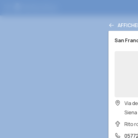
AFFICHE
San Franc
Via de
Siena S
Rito 
0577