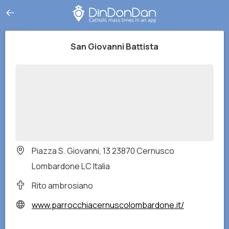
San Giovanni Battista
Piazza S. Giovanni, 13 23870 Cernusco
Lombardone LC Italia
Rito ambrosiano
www.parrocchiacernuscolombardone.it/