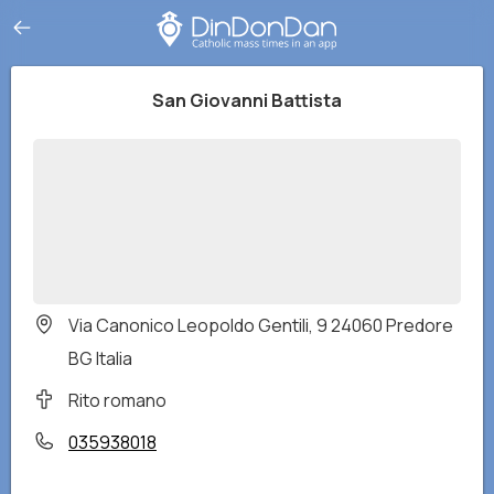
San Giovanni Battista
Via Canonico Leopoldo Gentili, 9 24060 Predore
BG Italia
Rito romano
035938018