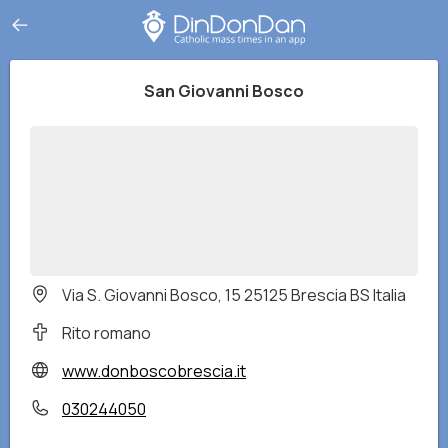
San Giovanni Bosco
Via S. Giovanni Bosco, 15 25125 Brescia BS Italia
Rito romano
www.donboscobrescia.it
030244050