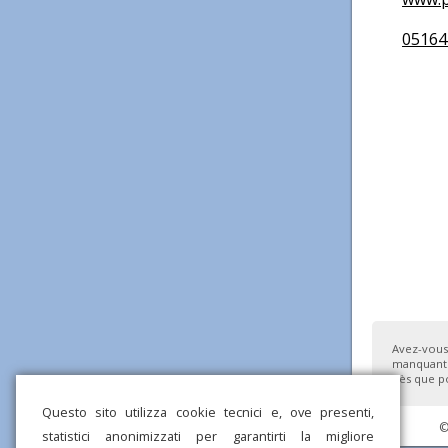
05164
Avez-vous
manquante
dès que po
Questo sito utilizza cookie tecnici e, ove presenti,
©
statistici anonimizzati per garantirti la migliore