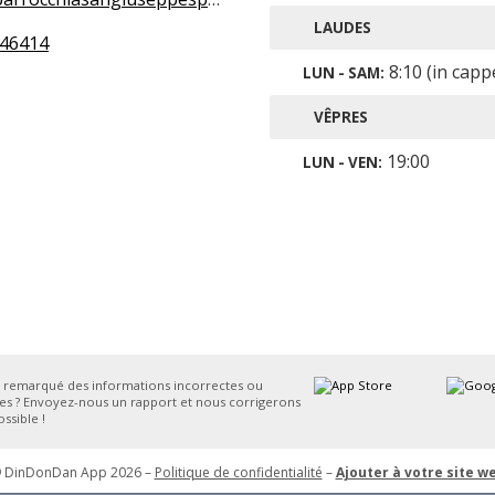
LAUDES
46414
8:10 (in cappe
LUN - SAM:
VÊPRES
19:00
LUN - VEN:
 remarqué des informations incorrectes ou
s ? Envoyez-nous un rapport et nous corrigerons
ssible !
 DinDonDan App 2026 –
Politique de confidentialité
–
Ajouter à votre site w