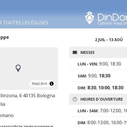
Rechercher dans cette
zone
R TOUTES LES ÉGLISES
eppe
2 JUIL - 13 AOÛ
MESSES
9:00, 18:30
LUN - VEN:
9:00,
18:30
SAM:
MapLibre
MapLibre
8:30
,
10:00
,
18:30
DIM:
ellinzona, 6 40135 Bologna
HEURES D'OUVERTURE
lia
7:00-12:00, 1
LUN - SAM:
romano
8:00-13:00, 16:00-1
DIM:
rrocchiasangiuseppesposo.it