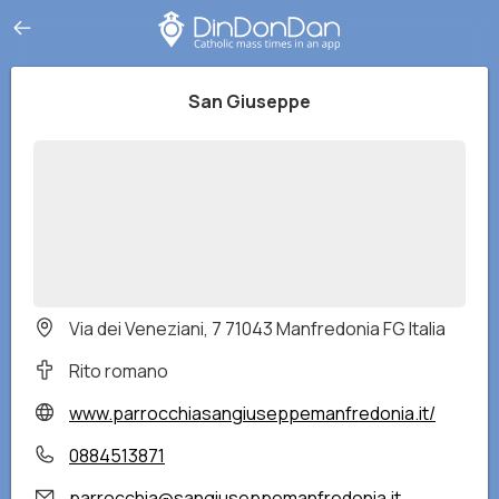
San Giuseppe
Via dei Veneziani, 7 71043 Manfredonia FG Italia
Rito romano
www.parrocchiasangiuseppemanfredonia.it/
0884513871
parrocchia@sangiuseppemanfredonia.it