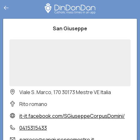
San Giuseppe
Viale S. Marco, 170 30173 Mestre VE Italia
Rito romano
it-it.facebook.com/SGiuseppeCorpusDomini/
0415315433
parroco@sangiuseppemestre.it