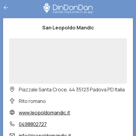
San Leopoldo Mandic
Piazzale Santa Croce, 44 35123 Padova PD Italia
Rito romano
www.leopoldomandic.it
0498802727
info@leopoldomandic.it