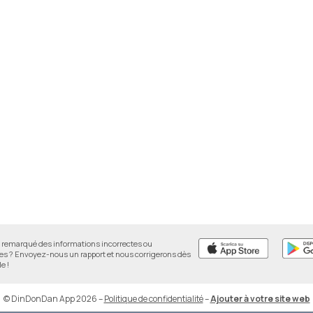
remarqué des informations incorrectes ou
 ? Envoyez-nous un rapport et nous corrigerons dès
e !
© DinDonDan App 2026
–
Politique de confidentialité
–
Ajouter à votre site web