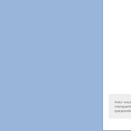
Avez-vous 
manquantes
que possibl