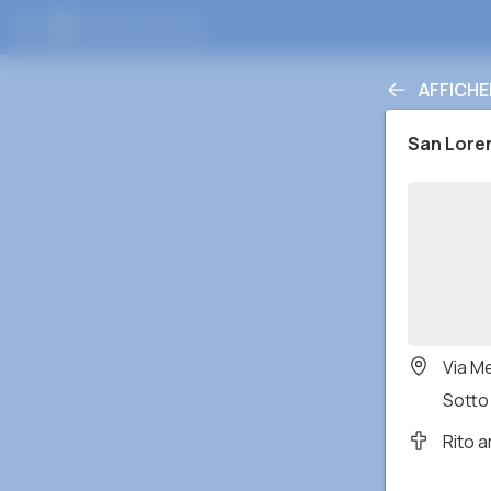
AFFICHE
San Lore
Via M
Sotto 
Rito 