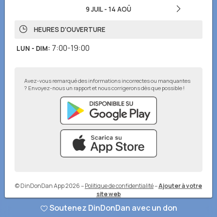
9 JUIL
-
14 AOÛ
HEURES D'OUVERTURE
7:00-19:00
LUN - DIM
:
Avez-vous remarqué des informations incorrectes ou manquantes
? Envoyez-nous un rapport et nous corrigerons dès que possible !
© DinDonDan App 2026
–
Politique de confidentialité
–
Ajouter à votre
site web
Soutenez DinDonDan avec un don