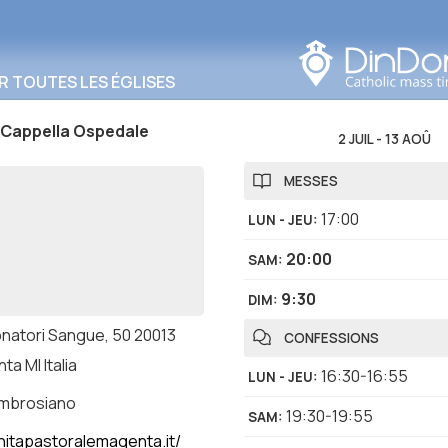
Rechercher dans cette
zone
R TOUTES LES ÉGLISES
 Cappella Ospedale
2 JUIL
-
13 AOÛ
MESSES
17:00
LUN - JEU
:
20:00
SAM
:
9:30
DIM
:
onatori Sangue, 50 20013
CONFESSIONS
a MI Italia
16:30-16:55
LUN - JEU
:
ambrosiano
19:30-19:55
SAM
:
itapastoralemagenta.it/