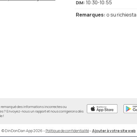
10:30-10:55
DIM
:
Remarques
:
o su richiesta
remarqué des informations incorrectes ou
 ? Envoyez-nous un rapport et nous corrigerons dès
e !
© DinDonDan App 2026
–
Politique de confidentialité
–
Ajouter à votre site web