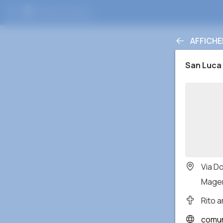
AFFICHE
San Luca
Via D
Magent
Rito 
comun