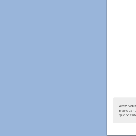
Avez-vous 
manquantes
que possibl