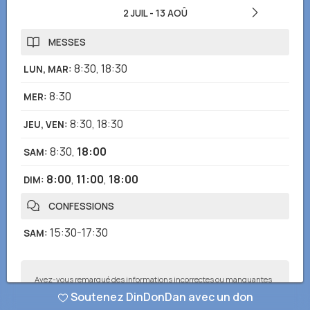
2 JUIL
-
13 AOÛ
MESSES
8:30
,
18:30
LUN, MAR
:
8:30
MER
:
8:30
,
18:30
JEU, VEN
:
8:30
,
18:00
SAM
:
8:00
,
11:00
,
18:00
DIM
:
CONFESSIONS
15:30-17:30
SAM
:
Avez-vous remarqué des informations incorrectes ou manquantes
? Envoyez-nous un rapport et nous corrigerons dès que possible !
Soutenez DinDonDan avec un don