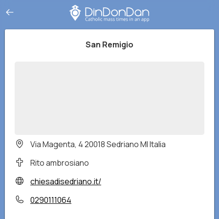
San Remigio
Via Magenta, 4 20018 Sedriano MI Italia
Rito ambrosiano
chiesadisedriano.it/
0290111064